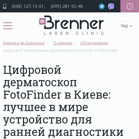
(068) 127-15-01
(095) 281-92-46
Укр
Клиника др.Бреннера
О клинике
Оборудование
Цифровой электронный дерматоскоп FotoFinder ATBM Master
Цифровой
дерматоскоп
FotoFinder в Киеве:
лучшее в мире
устройство для
ранней диагностики