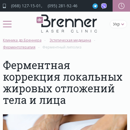
(068) 127-15-01
(095) 281-92-46
Укр
Клиника др.Бреннера
Эстетическая медицина
Ферментотерапия
Ферментный липолиз
Ферментная
коррекция локальных
жировых отложений
тела и лица