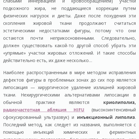
слабыми иннервацией и кровообращением) участки
подкожного жира, не поддающиеся коррекции путем
физических нагрузок и диеты. Даже после похудения эти
скопления жировой ткани продолжают считаться
эстетическими недостатками фигуры, потому что они
остаются почти неприкосновенными. Следовательно,
должен существовать какой-то другой способ убрать эти
«упрямые» участки жировых отложений. И такие способы
действительно есть, их даже несколько…
Наиболее распространенным в мире методом исправления
дефектов фигуры в проблемных зонах до сих пор является
липосакция — хирургическое удаление излишней жировой
ткани. Нехирургическими альтернативами липосакции в
обычной практике являются
криолиполиз,
радиочастотная абляция HIFU
(высокоинтенсивный
сфокусированный ультразвук) и
инъекционный липолиз
.
Последний метод, как следует из названия, выполняется с
помощью инъекций химических и ферментных