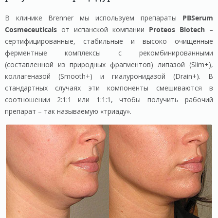
В клинике Brenner мы используем препараты
PBSerum
Cosmeceuticals
от испанской компании
Proteos Biotech
–
сертифицированные, стабильные и высоко очищенные
ферментные комплексы с рекомбинированными
(составленной из природных фрагментов) липазой (Slim+),
коллагеназой (Smooth+) и гиалуронидазой (Drain+). В
стандартных случаях эти компоненты смешиваются в
соотношении 2:1:1 или 1:1:1, чтобы получить рабочий
препарат – так называемую «триаду».