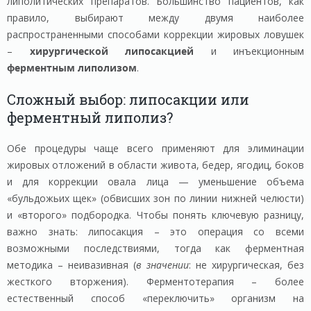
липолитических препаратов. Большинство пациентов, как
правило, выбирают между двумя наиболее
распространенными способами коррекции жировых ловушек
–
хирургической липосакцией
и инъекционным
ферментным липолизом
.
Сложный выбор: липосакции или
ферментный липолиз?
Обе процедуры чаще всего применяют для элиминации
жировых отложений в области живота, бедер, ягодиц, боков
и для коррекции овала лица — уменьшение объема
«бульдожьих щек» (обвисших зон по линии нижней челюсти)
и «второго» подбородка. Чтобы понять ключевую разницу,
важно знать: липосакция – это операция со всеми
возможными последствиями, тогда как ферментная
методика – неивазивная (
в значении
: не хирургическая, без
жесткого вторжения). Ферментотерапия – более
естественный способ «переключить» организм на