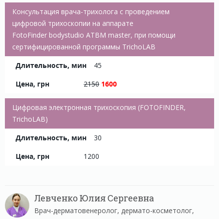
Консультация врача-трихолога с проведением
цифровой трихоскопии на аппарате
FotoFinder bodystudio ATBM master, при помощи
сертифицированной программы TrichoLAB
45
2150
1600
Цифровая электронная трихоскопия (FOTOFINDER,
TrichoLAB)
30
1200
Левченко Юлия Сергеевна
Врач-дерматовенеролог, дермато-косметолог,