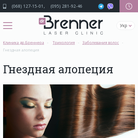
(068) 127-15-01
(095) 281-92-46
Укр
Клиника др.Бреннера
Трихология
Заболевания волос
Гнездная алопеция
Гнездная алопеция