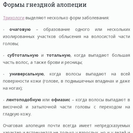
Формы гнездной алопеции
Трихологи
выделяют несколько форм заболевания:
-
очаговую
– образование одного или нескольких
изолированных участков облысения на волосистой части
головы;
-
субтотальную
и
тотальную
, когда выпадают большая
часть волос, а также брови и ресницы;
-
универсальную
, когда волосы выпадают на всей
поверхности кожи (голове, в подмышечных впадинах и даже
на ногах);
-
лентоподобную
или
офиазис
– когда волосы выпадают в
височной и затылочной части головы с переходом на
гладкую кожу.
Очаговая алопеция почти всегда имеет непредсказуемых
характер и встречается не только у взрослых, но и у детей и