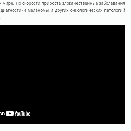
м мире. По скорости прироста злокачественные заболевания
й диагностики меланомы и других онкологических патологий
.