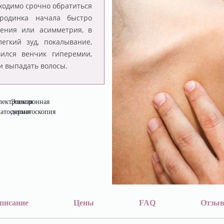
ходимо срочно обратиться
 родинка начала быстро
нения или асимметрия, в
легкий зуд, покалывание,
ился венчик гиперемии,
и выпадать волосы.
Электронная
дерматоскопия
писание
Цены
FAQ
Отзы