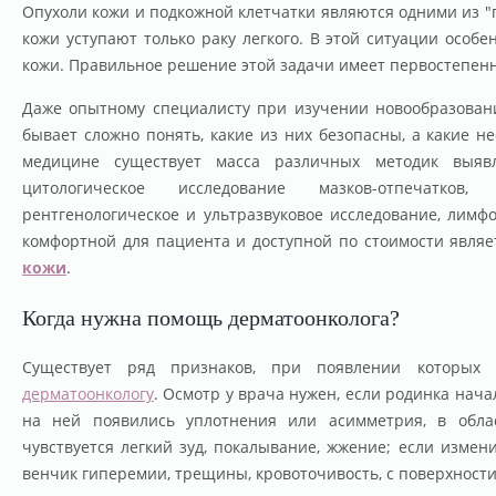
Опухоли кожи и подкожной клетчатки являются одними из "
кожи уступают только раку легкого. В этой ситуации особ
кожи. Правильное решение этой задачи имеет первостепенн
Даже опытному специалисту при изучении новообразован
бывает сложно понять, какие из них безопасны, а какие н
медицине существует масса различных методик выявл
цитологическое исследование мазков-отпечатков
рентгенологическое и ультразвуковое исследование, лимфо
комфортной для пациента и доступной по стоимости явля
кожи
.
Когда нужна помощь дерматоонколога?
Существует ряд признаков, при появлении которых 
дерматоонкологу
. Осмотр у врача нужен, если родинка нача
на ней появились уплотнения или асимметрия, в облас
чувствуется легкий зуд, покалывание, жжение; если измен
венчик гиперемии, трещины, кровоточивость, с поверхност