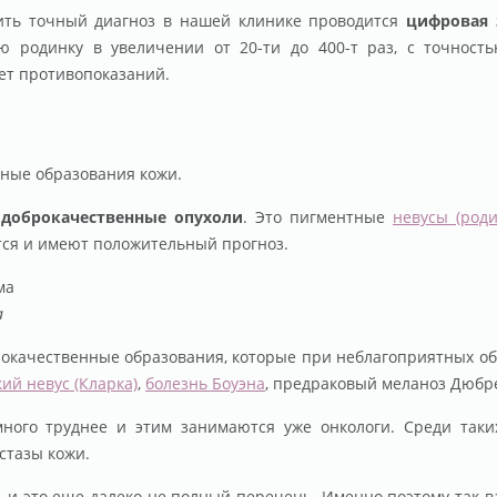
вить точный диагноз в нашей клинике проводится
цифровая 
ю родинку в увеличении от 20-ти до 400-т раз, с точност
ет противопоказаний.
ные образования кожи.
доброкачественные опухоли
. Это пигментные
невусы (роди
ются и имеют положительный прогноз.
а
рокачественные образования, которые при неблагоприятных о
ий невус (Кларка)
,
болезнь Боуэна
, предраковый меланоз Дюбр
ного труднее и этим занимаются уже онкологи. Среди так
стазы кожи.
т, и это еще далеко не полный перечень. Именно поэтому так 