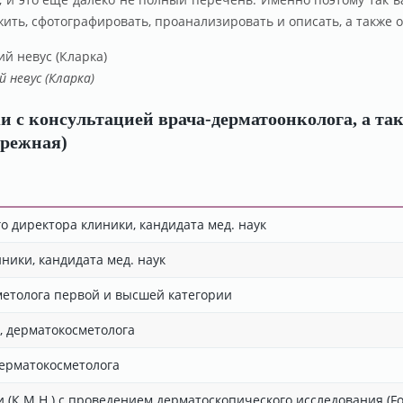
ить, сфотографировать, проанализировать и описать, а также
 невус (Кларка)
 с консультацией врача-дерматоонколога, а та
ережная)
 директора клиники, кандидата мед. наук
ники, кандидата мед. наук
метолога первой и высшей категории
, дерматокосметолога
дерматокосметолога
(К.М.Н.) с проведением дерматоскопического исследования (Fot