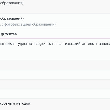
 образования)
 образований)
, с фотофиксацией образований)
 дефектов
гиом, сосудистых звездочек, телеангиэктазий, ангиом, в зависи
скровным методом