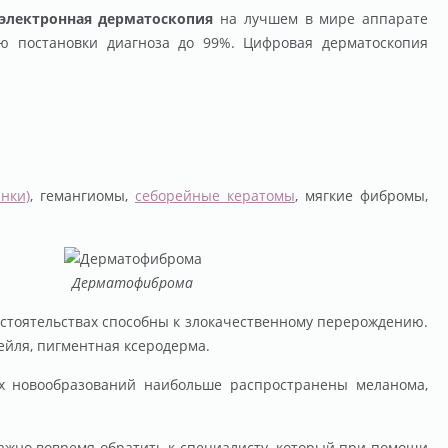
электронная дерматоскопия
на лучшем в мире аппарате
ью постановки диагноза до 99%. Цифровая дерматоскопия
нки)
, гемангиомы,
себорейные кератомы
, мягкие фибромы,
Дерматофиброма
бстоятельствах способны к злокачественному перерождению.
ейля, пигментная ксеродерма.
их новообразований наибольше распространены меланома,
важно вовремя обратить к специалисту, который при помощи