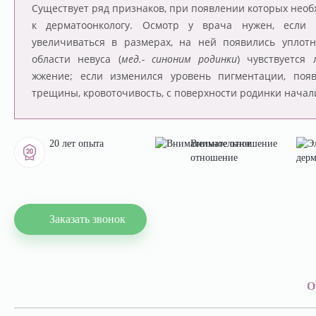
Существует ряд признаков, при появлении которых необ
к дерматоонкологу. Осмотр у врача нужен, если
увеличиваться в размерах, на ней появились уплот
области невуса (
мед.- синоним родинки
) чувствуется 
жжение; если изменился уровень пигментации, появ
трещины, кровоточивость, с поверхности родинки начал
20 лет опыта
Внимательное
отношение
Заказать звонок
О