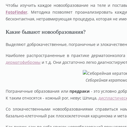
Чтобы изучить каждое новообразование на теле и поста
FotoFinder
. Методика позволяет проанализировать кажду
бесконтактная, нетравмирующая процедура, которая не име
Какие бывают новообразования?
Выделяют доброкачественные, пограничные и злокачествен
Наиболее распространенные в практике дерматоонколога
дерматофибромы
и т.д. Они достаточно легко диагностиру
Себорейная кератом
Пограничные образования или
предраки
- это условно доб
К таким относятся - кожный рог, невус Шпица,
диспластическ
Со злокачественными новообразованиями справиться нам
базально-клеточный рак плоскоклеточная карцинома и мета
Как видим, сам по себе список новообразований впечатляе