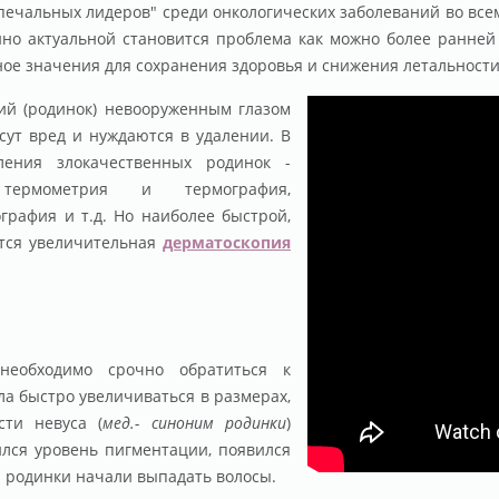
печальных лидеров" среди онкологических заболеваний во все
енно актуальной становится проблема как можно более ранне
ое значения для сохранения здоровья и снижения летальности
ий (родинок) невооруженным глазом
есут вред и нуждаются в удалении. В
ения злокачественных родинок -
, термометрия и термография,
графия и т.д. Но наиболее быстрой,
ется увеличительная
дерматоскопия
необходимо срочно обратиться к
ла быстро увеличиваться в размерах,
ти невуса (
мед.- синоним родинки
)
ился уровень пигментации, появился
и родинки начали выпадать волосы.