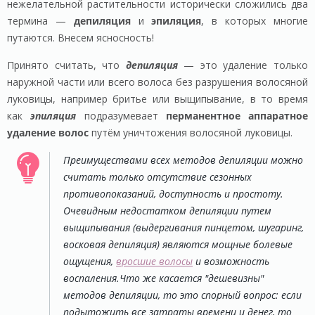
нежелательной растительности исторически сложились два
термина —
депиляция
и
эпиляция
, в которых многие
путаются. Внесем ясносность!
Принято считать, что
депиляция
— это удаление только
наружной части или всего волоса без разрушения волосяной
луковицы, например бритье или выщипывание, в то время
как
эпиляция
подразумевает
перманентное аппаратное
удаление волос
путём уничтожения волосяной луковицы.
Преимуществами всех методов депиляции можно
считать только отсутствие сезонных
противопоказаний, доступность и простоту.
Очевидным недостатком депиляции путем
выщипывания (выдергивания пинцетом, шугаринг,
восковая депиляция) являются мощные болевые
ощущения,
вросшие волосы
и возможность
воспаления.Что же касается "дешевизны"
методов депиляции, то это спорный вопрос: если
подытожить все затраты времени и денег, то