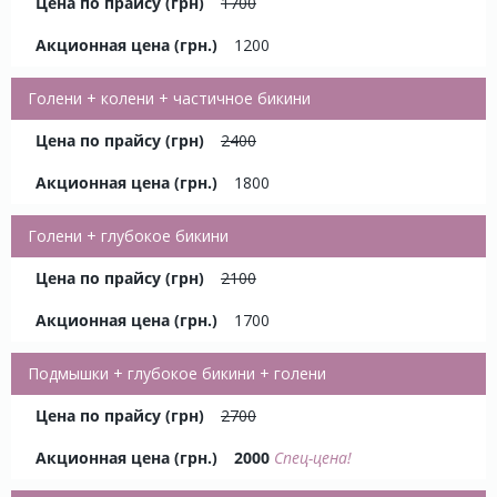
1700
1200
Голени + колени + частичное бикини
2400
1800
Голени + глубокое бикини
2100
1700
Подмышки + глубокое бикини + голени
2700
2000
Спец-цена!