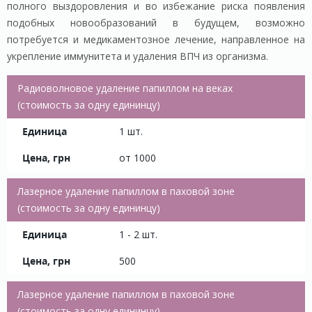
полного выздоровления и во избежание риска появления
подобных новообразований в будущем, возможно
потребуется и медикаментозное лечение, направленное на
укрепление иммунитета и удаления ВПЧ из организма.
Радиоволновое удаление папиллом на веках
(стоимость за одну едининцу)
1 шт.
от 1000
Лазерное удаление папиллом в паховой зоне
(стоимость за одну едининцу)
1 - 2 шт.
500
Лазерное удаление папиллом в паховой зоне
(стоимость за одну едининцу)