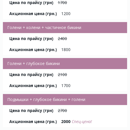
1700
1200
Голени + колени + частичное бикини
2400
1800
Голени + глубокое бикини
2100
1700
Подмышки + глубокое бикини + голени
2700
2000
Спец-цена!