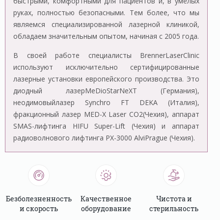
быстрыми, комфортными для пациентов и, в умелых
руках, полностью безопасными. Тем более, что мы
являемся специализированной лазерной клиникой,
обладаем значительным опытом, начиная с 2005 года.
В своей работе специалисты BrennerLaserClinic
используют исключительно сертифицированные
лазерные установки европейского производства. Это
диодный лазерMeDioStarNeXT (Германия),
неодимовыйлазер Synchro FT DEKA (Италия),
фракционный лазер MED-X Laser CO2(Чехия), аппарат
SMAS-лифтинга HIFU Super-Lift (Чехия) и аппарат
радиоволнового лифтинга PX-3000 AlviPrague (Чехия).
Безболезненность
Качественное
Чистота и
и скорость
оборудование
стерильность