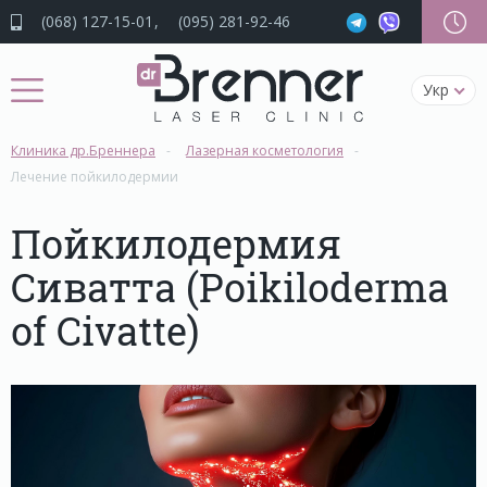
(068) 127-15-01
(095) 281-92-46
Укр
Клиника др.Бреннера
Лазерная косметология
Лечение пойкилодермии
Пойкилодермия
Сиватта (Poikiloderma
of Civatte)