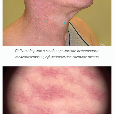
Пойкилодермия в стадии ремиссии: остаточные
телеангэктазии, судментальное светлое пятно