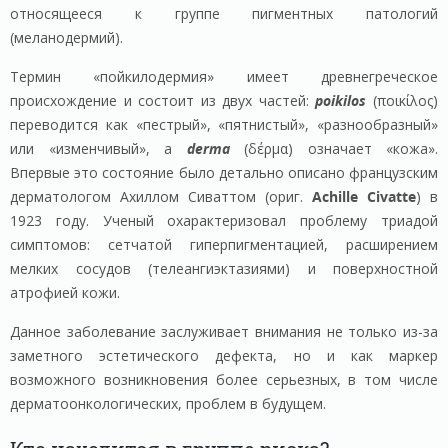
относящееся к группе пигментных патологий
(меланодермий).
Термин «пойкилодермия» имеет древнегреческое
происхождение и состоит из двух частей:
poikilos
(ποικίλος)
переводится как «пестрый», «пятнистый», «разнообразный»
или «изменчивый», а
derma
(δέρμα) означает «кожа».
Впервые это состояние было детально описано французским
дерматологом Ахиллом Сиваттом (ориг.
Achille Civatte
) в
1923 году. Ученый охарактеризовал проблему триадой
симптомов: сетчатой гиперпигментацией, расширением
мелких сосудов (телеангиэктазиями) и поверхностной
атрофией кожи.
Данное заболевание заслуживает внимания не только из-за
заметного эстетического дефекта, но и как маркер
возможного возникновения более серьезных, в том числе
дерматоонкологических, проблем в будущем.