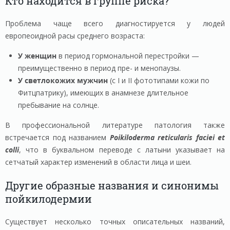
Кто находится в группе риска?
Проблема чаще всего диагностируется у людей
европеоидной расы среднего возраста:
У женщин
в период гормональной перестройки —
преимущественно в период пре- и менопаузы.
У светлокожих мужчин
(с I и II фототипами кожи по
Фитцпатрику), имеющих в анамнезе длительное
пребывание на солнце.
В профессиональной литературе патология также
встречается под названием
Poikiloderma reticularis faciei et
colli
, что в буквальном переводе с латыни указывает на
сетчатый характер изменений в области лица и шеи.
Другие образные названия и синонимы
пойкилодермии
Существует несколько точных описательных названий,