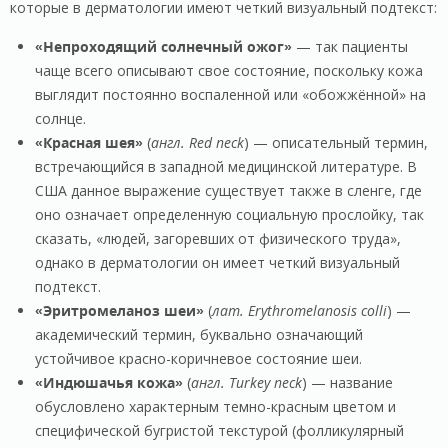
которые в дерматологии имеют четкий визуальный подтекст:
«Непроходящий солнечный ожог»
— так пациенты
чаще всего описывают свое состояние, поскольку кожа
выглядит постоянно воспаленной или «обожжённой» на
солнце.
«Красная шея»
(
англ. Red neck
) — описательный термин,
встречающийся в западной медицинской литературе. В
США данное выражение существует также в сленге, где
оно означает определенную социальную прослойку, так
сказать, «людей, загоревших от физического труда»,
однако в дерматологии он имеет четкий визуальный
подтекст.
«Эритромеланоз шеи»
(
лат. Erythromelanosis colli
) —
академический термин, буквально означающий
устойчивое красно-коричневое состояние шеи.
«Индюшачья кожа»
(
англ. Turkey neck
) — название
обусловлено характерным темно-красным цветом и
специфической бугристой текстурой (фолликулярный