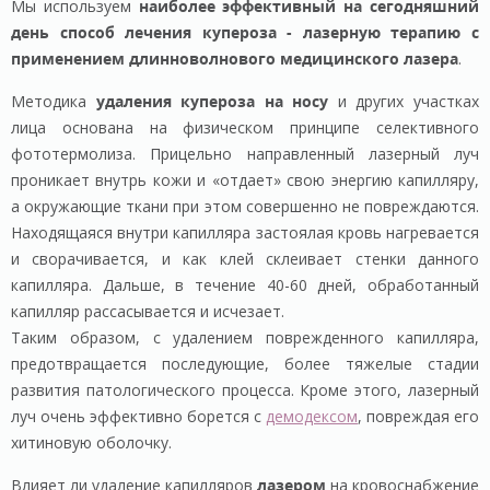
Мы используем
наиболее эффективный на сегодняшний
день способ лечения купероза - лазерную терапию с
применением длинноволнового медицинского лазера
.
Методика
удаления купероза на носу
и других участках
лица основана на физическом принципе селективного
фототермолиза. Прицельно направленный лазерный луч
проникает внутрь кожи и «отдает» свою энергию капилляру,
а окружающие ткани при этом совершенно не повреждаются.
Находящаяся внутри капилляра застоялая кровь нагревается
и сворачивается, и как клей склеивает стенки данного
капилляра. Дальше, в течение 40-60 дней, обработанный
капилляр рассасывается и исчезает.
Таким образом, с удалением поврежденного капилляра,
предотвращается последующие, более тяжелые стадии
развития патологического процесса. Кроме этого, лазерный
луч очень эффективно борется с
демодексом
, повреждая его
хитиновую оболочку.
Влияет ли удаление капилляров
лазером
на кровоснабжение