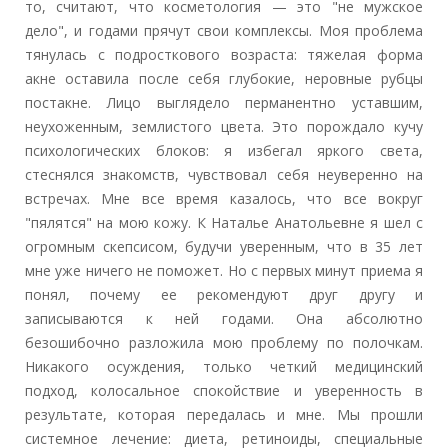
то, считают, что косметология — это "не мужское
дело", и годами прячут свои комплексы. Моя проблема
тянулась с подросткового возраста: тяжелая форма
акне оставила после себя глубокие, неровные рубцы
постакне. Лицо выглядело перманентно уставшим,
неухоженным, землистого цвета. Это порождало кучу
психологических блоков: я избегал яркого света,
стеснялся знакомств, чувствовал себя неуверенно на
встречах. Мне все время казалось, что все вокруг
"пялятся" на мою кожу. К Наталье Анатольевне я шел с
огромным скепсисом, будучи уверенным, что в 35 лет
мне уже ничего не поможет. Но с первых минут приема я
понял, почему ее рекомендуют друг другу и
записываются к ней годами. Она абсолютно
безошибочно разложила мою проблему по полочкам.
Никакого осуждения, только четкий медицинский
подход, колосальное спокойствие и уверенность в
результате, которая передалась и мне. Мы прошли
системное лечение: диета, ретиноиды, специальные