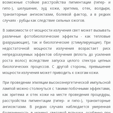
возможные стойкие расстройства пигментации (гипер- и
гипо-), шелушение, зуд кожи, эритема, отек, волдыри,
транзиторные ангиоэктазии, болевой фактор, а в редких
случаях - рубцы как следствие сильных ожогов.
В зависимости от мощности излучения свет может вызывать
различные фотобиологические эффекты - как тепловые
(разрушающие), так и биологические (стимулирующие). При
недостаточной мощности излучения возрастает риск
непредсказуемых эффектов облучения (вплоть до усиления
роста волос) вследствие запуска целого спектра цепных
биологических процессов. С другой стороны, превышение
мощности излучения может приводить к ожогам кожи.
При проведении эпиляции высокоэнергетической импульсной
лампой можно столкнуться с такими побочными эффектами,
как эритема и отек кожи на месте проведения процедуры,
расстройства пигментации (гипер- и гипо-), транзиторные
ангиоэктазии. В редких случаях наблюдается умеренная
болезненность в момент световой вспышки, особенно при