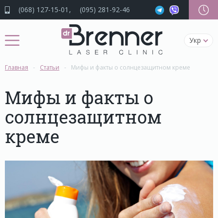
(068) 127-15-01
(095) 281-92-46
Укр
Главная
Статьи
Мифы и факты о солнцезащитном креме
Мифы и факты о
солнцезащитном
креме