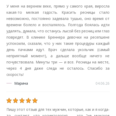
У меня на верхнем веке, прямо у самого края, виросла
какая-то мелкая гадость. Красить ресницы стало
невозможно, постоянно задевала тушью, оно время от
времени болело и воспалялось. Полгода боялась идти
удалять, думала, что останусь лысой без ресниц или глаз
повредят. В клинике Бреннера девочки на ресепшене
успокоили, сказали, что у них такие процедуры каждый
день пачками идут. Врач сделала укольчик (самый
неприятный момент), а дальше вообще ничего не
почувствовала. Минуты три — и все. Ресницы на месте,
через 4 дня даже следа не осталось. Спасибо за
скорость!
Марина
04.06.26
Пишу этот отзыв для тех мужчин, которые, как и я когда-
то, считают, что косметология — это "не мужское