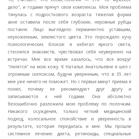
дело", и годами прячут свои комплексы. Моя проблема
тянулась с подросткового возраста: тяжелая форма
акне оставила после себя глубокие, неровные рубцы
постакне. Лицо выглядело перманентно уставшим,
неухоженным, землистого цвета. Это порождало кучу
психологических блоков: я избегал яркого света,
стеснялся знакомств, чувствовал себя неуверенно на
встречах. Мне все время казалось, что все вокруг
"пялятся" на мою кожу. К Наталье Анатольевне я шел с
огромным скепсисом, будучи уверенным, что в 35 лет
мне уже ничего не поможет. Но с первых минут приема я
понял, почему ее рекомендуют друг другу и
записываются к ней годами. Она абсолютно
безошибочно разложила мою проблему по полочкам.
Никакого осуждения, только четкий медицинский
подход, колосальное спокойствие и уверенность в
результате, которая передалась и мне. Мы прошли
системное лечение: диета, ретиноиды, специальные