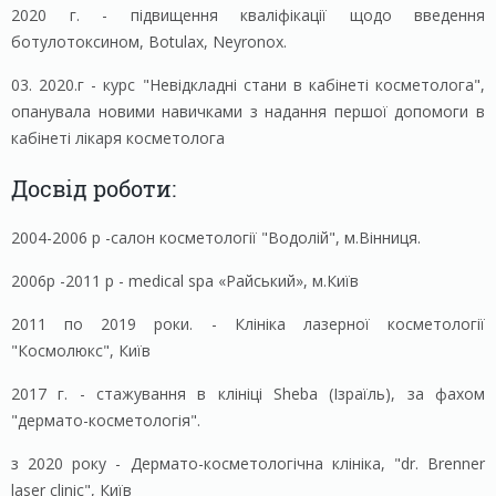
2020 г. - підвищення кваліфікації щодо введення
ботулотоксином, Botulax, Neyronox.
03. 2020.г - курс "Невідкладні стани в кабінеті косметолога",
опанувала новими навичками з надання першої допомоги в
кабінеті лікаря косметолога
Досвід роботи:
2004-2006 р -салон косметології "Водолій", м.Вінниця.
2006р -2011 р - medical spa «Райський», м.Київ
2011 по 2019 роки. - Клініка лазерної косметології
"Космолюкс", Київ
2017 г. - стажування в клініці Sheba (Ізраїль), за фахом
"дермато-косметологія".
з 2020 року - Дермато-косметологічна клініка, "dr. Brenner
laser clinic", Київ