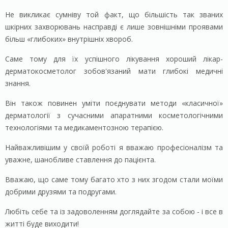
Не викликає сумніву той факт, що більшість так званих
шкірних захворювань насправді є лише зовнішніми проявами
більш «глибоких» внутрішніх хвороб.
Саме тому для їх успішного лікування хороший лікар-
дерматокосметолог зобов'язаний мати глибокі медичні
знання.
Він також повинен уміти поєднувати методи «класичної»
дерматології з сучасними апаратними косметологічними
технологіями та медикаментозною терапією.
Найважливішим у своїй роботі я вважаю професіоналізм та
уважне, шанобливе ставлення до пацієнта.
Вважаю, що саме тому багато хто з них згодом стали моїми
добрими друзями та подругами.
Любіть себе та із задоволенням доглядайте за собою - і все в
житті буде виходити!