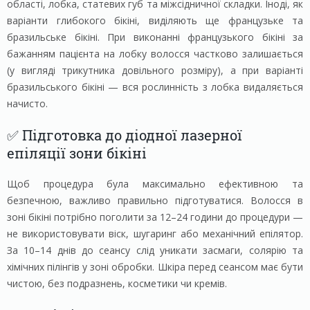
області, лобка, статевих губ та міжсідничної складки. Іноді, як
варіанти глибокого бікіні, виділяють ще французьке та
бразильське бікіні. При виконанні французького бікіні за
бажанням пацієнта на лобку волосся частково залишається
(у вигляді трикутника довільного розміру), а при варіанті
бразильського бікіні — вся рослинність з лобка видаляється
начисто.
✅ Підготовка до діодної лазерної
епіляції зони бікіні
Щоб процедура була максимально ефективною та
безпечною, важливо правильно підготуватися. Волосся в
зоні бікіні потрібно поголити за 12–24 години до процедури —
не використовувати віск, шугаринг або механічний епілятор.
За 10–14 днів до сеансу слід уникати засмаги, солярію та
хімічних пілінгів у зоні обробки. Шкіра перед сеансом має бути
чистою, без подразнень, косметики чи кремів.