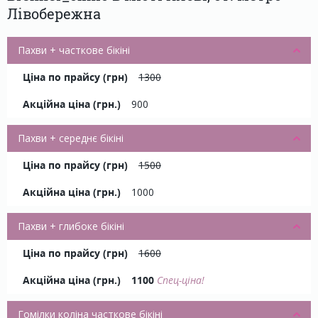
Лівобережна
Пахви + часткове бікіні
1300
900
Пахви + середнє бікіні
1500
1000
Пахви + глибоке бікіні
1600
1100
Спец-ціна!
Гомілки коліна часткове бікіні