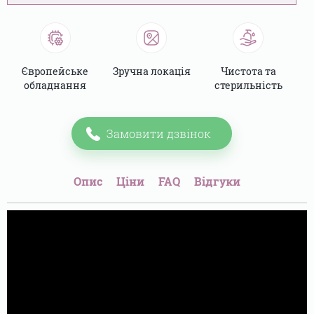
Європейське
Зручна локація
Чистота та
обладнання
стерильність
Замовити дзвінок
Опис
Ціни
FAQ
Відгуки