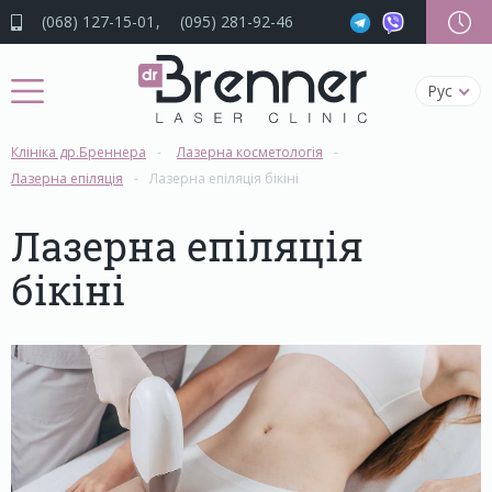
(068) 127-15-01
(095) 281-92-46
Рус
Клініка др.Бреннера
Лазерна косметологія
Лазерна епіляція
Лазерна епіляція бікіні
Лазерна епіляція
бікіні