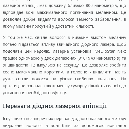
лазерної епіляції, має довжину близько 800 нанометрів, що
відповідає зоні максимального поглинання меланіном. Це
дозволяє добре видаляти волосся темного забарвлення, в
якому меланін присутній у достатній кількості.
У той же час, світле волосся з низьким вмістом меланіну
погано піддається впливу звичайного діодного лазера. Щоб
подолати цей недолік, лазерна установка MeDioStar Next
працює одночасно у двох діапазонах (810+940 нанометрів) та
зі швидкістю 12 імпульсів на секунду. Це дозволяє зробити
сеанс максимально коротким, а головне - видаляти навіть
дуже світле волосся на різних глибинах залягання. На
практиці це означає також меншу сумарну кількість сеансів до
досягнення необхідного ефекту.
Переваги діодної лазерної епіляції
Існує низка незаперечних переваг діодного лазерного методу
видалення волосся в зоні бікіні за допомогою новітньої