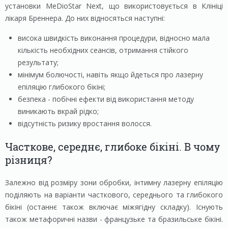
установки MeDioStar Next, що використовується в Клініці
лікаря Бреннера. До них відносяться наступні:
висока швидкість виконання процедури, відносно мала
кількість необхідних сеансів, отримання стійкого
результату;
мінімум болючості, навіть якщо йдеться про лазерну
епіляцію глибокого бікіні;
безпека - побічні ефекти від використання методу
виникають вкрай рідко;
відсутність ризику вростання волосся.
Часткове, середнє, глибоке бікіні. В чому
різниця?
Залежно від розміру зони обробки, інтимну лазерну епіляцію
поділяють на варіанти часткового, середнього та глибокого
бікіні (останнє також включає міжягідну складку). Існують
також метафоричні назви - французьке та бразильське бікіні.