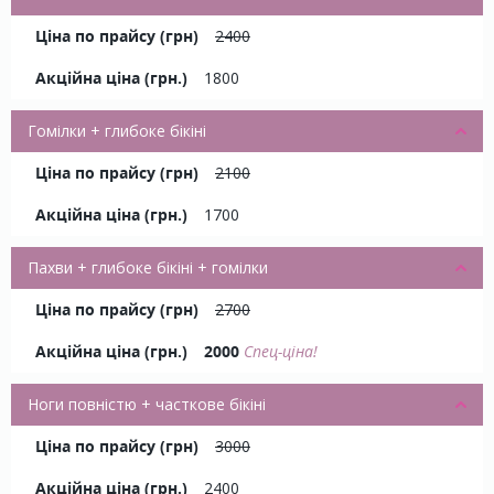
2400
1800
Гомілки + глибоке бікіні
2100
1700
Пахви + глибоке бікіні + гомілки
2700
2000
Спец-ціна!
Ноги повністю + часткове бікіні
3000
2400