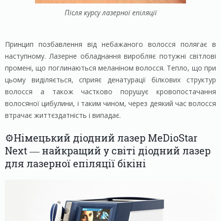
Після курсу лазерної епіляції
Принцип позбавлення від небажаного волосся полягає в
наступному. Лазерне обладнання виробляє потужні світлові
промені, що поглинаються меланіном волосся. Тепло, що при
цьому виділяється, сприяє денатурації білкових структур
волосся а також частково порушує кровопостачання
волосяної цибулини, і таким чином, через деякий час волосся
втрачає життєздатність і випадає.
⚙️Німецький діодний лазер MeDioStar
Next — найкращий у світі діодний лазер
для лазерної епіляції бікіні