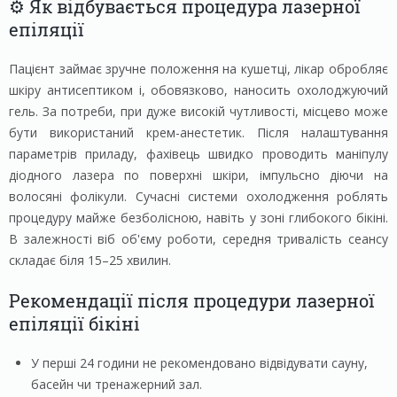
⚙️ Як відбувається процедура лазерної
епіляції
Пацієнт займає зручне положення на кушетці, лікар обробляє
шкіру антисептиком і, обовязково, наносить охолоджуючий
гель. За потреби, при дуже високій чутливості, місцево може
бути використаний крем-анестетик. Після налаштування
параметрів приладу, фахівець швидко проводить маніпулу
діодного лазера по поверхні шкіри, імпульсно діючи на
волосяні фолікули. Сучасні системи охолодження роблять
процедуру майже безболісною, навіть у зоні глибокого бікіні.
В залежності віб об'єму роботи, середня тривалість сеансу
складає біля 15–25 хвилин.
Рекомендації після процедури лазерної
епіляції бікіні
У перші 24 години не рекомендовано відвідувати сауну,
басейн чи тренажерний зал.