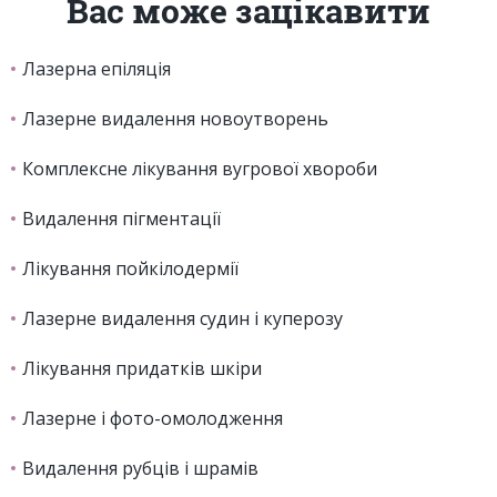
Вас може зацікавити
Лазерна епіляція
Лазерне видалення новоутворень
Комплексне лікування вугрової хвороби
Видалення пігментації
Лікування пойкілодермії
Лазерне видалення судин i куперозу
Лiкування придаткiв шкiри
Лазерне і фото-омолодження
Видалення рубців і шрамів