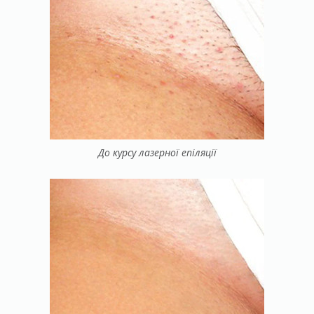
До курсу лазерної епіляції