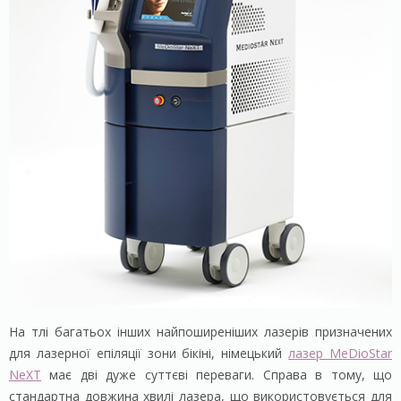
На тлі багатьох інших найпоширеніших лазерів призначених
для лазерної епіляції зони бікіні, німецький
лазер MeDioStar
NeXT
має дві дуже суттєві переваги. Справа в тому, що
стандартна довжина хвилі лазера, що використовується для