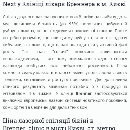
Next у Клініці лікаря Бреннера в м. Києві
Світло діодного лазера проникає вглиб шкіри на глибину до 4-
мм., досягаючи більшість (до 95%) волосяних цибулин й
руйнує тільки їх, не пошкоджуючи навколишні тканини. Проте
потрібно розуміти, що при цьому руйнуються не всі одразу
цибулини, а тільки ті, що наразі знаходяться у активній фазі
росту. Так звані "сплячі" волосини залишаються
непошкодженими, — ось чому неможливо з одного сеансу
назавжди позбутися всієї небажаної рослинності. Після
кожного сеансу кількість волосся зменшується, вони стають
тоншими, світлішими й ростуть повільніше. Для досягнення
стійкого результату зазвичай потрібно 5–8 процедур із
інтервалом 4–6 тижнів. У клініці
Brenner
застосовуються
виключно європейські лазерні системи новітнього покоління,
комфортні та безпечні для делікатних зон.
Ціна лазерної епіляції бікіні в
Brenner_clinic в місті Києві, ст. метро