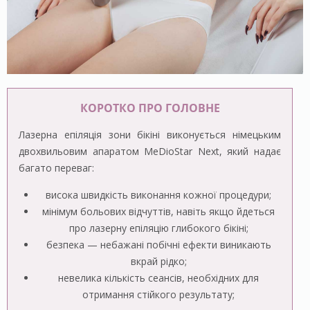
КОРОТКО ПРО ГОЛОВНЕ
Лазерна епіляція зони бікіні виконується німецьким
двохвильовим апаратом MeDioStar Next, який надає
багато переваг:
висока швидкість виконання кожної процедури;
мінімум больових відчуттів, навіть якщо йдеться
про лазерну епіляцію глибокого бікіні;
безпека — небажані побічні ефекти виникають
вкрай рідко;
невелика кількість сеансів, необхідних для
отримання стійкого результату;