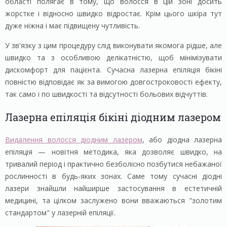
області полягає в тому, що волосся в цій зоні досить
жорстке і відносно швидко відростає. Крім цього шкіра тут
дуже ніжна і має підвищену чутливість.
У зв'язку з цим процедуру слід виконувати якомога рідше, але
швидко та з особливою делікатністю, щоб мінімізувати
дискомфорт для пацієнта. Сучасна лазерна епіляція бікіні
повністю відповідає як за вимогою довгостроковості ефекту,
так само і по швидкості та відсутності больових відчуттів.
Лазерна епіляція бікіні діодним лазером
Видалення волосся діодним лазером
, або діодна лазерна
епіляція — новітня методика, яка дозволяє швидко, на
тривалий період і практично безболісно позбутися небажаної
рослинності в будь-яких зонах. Саме тому сучасні діодні
лазери знайшли найширше застосування в естетичній
медицині, та цілком заслужено вони вважаються "золотим
стандартом" у лазерній епіляції.