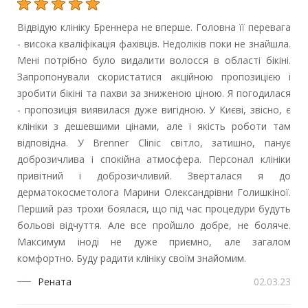
Відвідую клініку Бреннера не вперше. Головна її перевага
- висока кваліфікація фахівців. Недоліків поки не знайшла.
Мені потрібно було видалити волосся в області бікіні.
Запропонували скористатися акційною пропозицією і
зробити бікіні та пахви за зниженою ціною. Я погодилася
- пропозиція виявилася дуже вигідною. У Києві, звісно, є
клініки з дешевшими цінами, але і якість роботи там
відповідна. У Brenner Clinic світло, затишно, панує
доброзичлива і спокійна атмосфера. Персонал клініки
привітний і доброзичливий. Зверталася я до
дерматокосметолога Марини Олександрівни Голишкіної.
Перший раз трохи боялася, що під час процедури будуть
больові відчуття. Але все пройшло добре, не боляче.
Максимум іноді не дуже приємно, але загалом
комфортно. Буду радити клініку своїм знайомим.
Рената
02.03.23