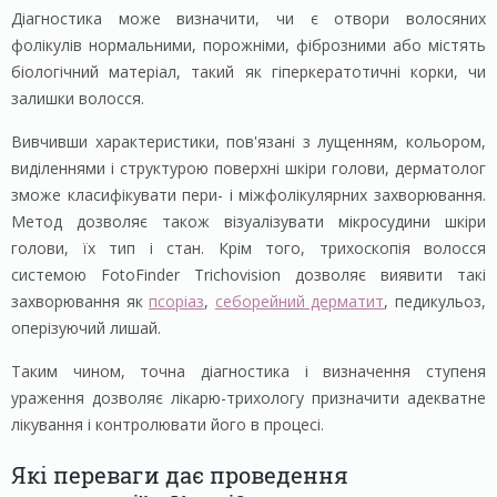
Діагностика може визначити, чи є отвори волосяних
фолікулів нормальними, порожніми, фіброзними або містять
біологічний матеріал, такий як гіперкератотичні корки, чи
залишки волосся.
Вивчивши характеристики, пов'язані з лущенням, кольором,
виділеннями і структурою поверхні шкіри голови, дерматолог
зможе класифікувати пери- і міжфолікулярних захворювання.
Метод дозволяє також візуалізувати мікросудини шкіри
голови, їх тип і стан. Крім того, трихоскопія волосся
системою FotoFinder Trichovision дозволяє виявити такі
захворювання як
псоріаз
,
себорейний дерматит
, педикульоз,
оперізуючий лишай.
Таким чином, точна діагностика і визначення ступеня
ураження дозволяє лікарю-трихологу призначити адекватне
лікування і контролювати його в процесі.
Які переваги дає проведення