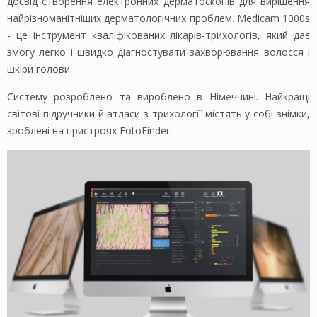
досвід створення електронних дерматоскопів для вирішення
найрізноманітніших дерматологічних проблем. Medicam 1000s
- це інструмент кваліфікованих лікарів-трихологів, який дає
змогу легко і швидко діагностувати захворювання волосся і
шкіри голови.
Систему розроблено та вироблено в Німеччині. Найкращі
світові підручники й атласи з трихології містять у собі знімки,
зроблені на пристроях FotoFinder.