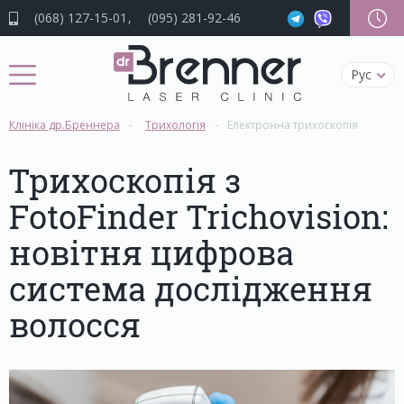
(068) 127-15-01
(095) 281-92-46
Рус
Клініка др.Бреннера
Трихологія
Електронна трихоскопія
Трихоскопія з
FotoFinder Trichovision:
новітня цифрова
система дослідження
волосся