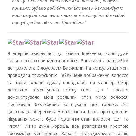
клініці. Передали Ваші слова Аллі Василівні, їй дуже
приємно. Будемо раді бачити Вас знову. Рекомендуємо
наші акційні комплекси з лазерної епіляції та доглядові
процедури для обличчя. Приходьте!
Я вперше звернулася до клініки Бреннера, коли дуже
сильно почало випадати волосся. Записалася на прийом
до трихолога Білоус Алли Василівни. На консультації мені
проводили трихоскопію. Збільшене зображення волосся
та шкіри голови відразу виводилося на монітор. Лікар
докладно коментувала кожну свою дію і наочно
демонструвала мені реальний стан мого волосся.
Процедура безперечно коштувала цих грошей. Усі
фотографії збереглися у базі клініки. Після проходження
лікування можна буде порівняти стан волосся "до" та
"після". Лікар дуже хороша, все розповідала простою
зрозумілою мені мовою. Зараз я проходжу курс терапії,